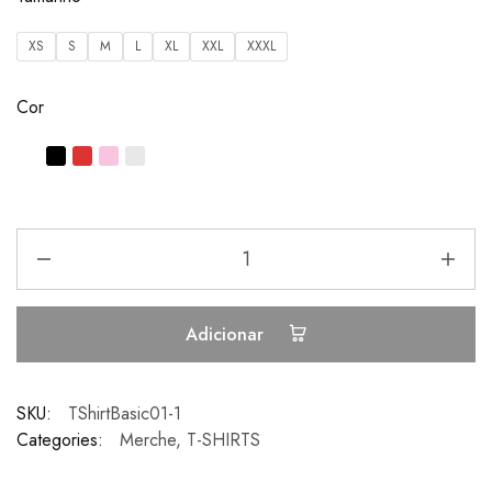
XS
S
M
L
XL
XXL
XXXL
Cor
Adicionar
SKU:
TShirtBasic01-1
Categories:
Merche
,
T-SHIRTS