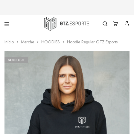
GTZ
Esports
Início
Merche
HOODIES
Hoodie Regular GTZ Esports
SOLD OUT