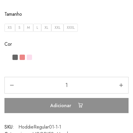
Tamanho
XS
S
M
L
XL
XXL
XXXL
Cor
Adicionar
SKU:
HoddieRegular01-1-1