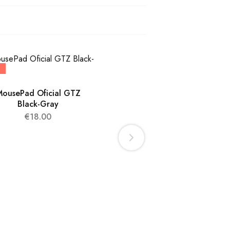
ousePad Oficial GTZ
Black-Gray
€
18.00
KIT Socio GTZ
€
59.90