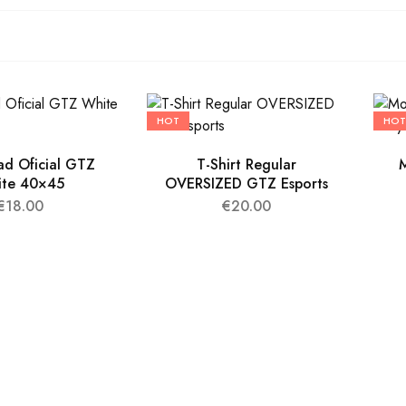
HOT
HOT
d Oficial GTZ
T-Shirt Regular
M
te 40×45
OVERSIZED GTZ Esports
€
18.00
€
20.00