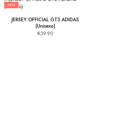
HOT
HOT
JERSEY OFFICIAL GT3 ADIDAS
(Unisexo)
€
39.90
HODDIE GT3 O
€
5