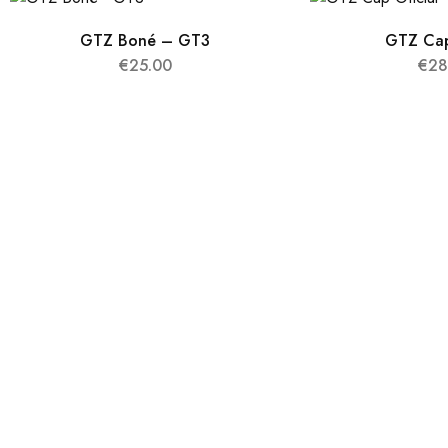
GTZ Boné – GT3
GTZ Cap
€
25.00
€
28