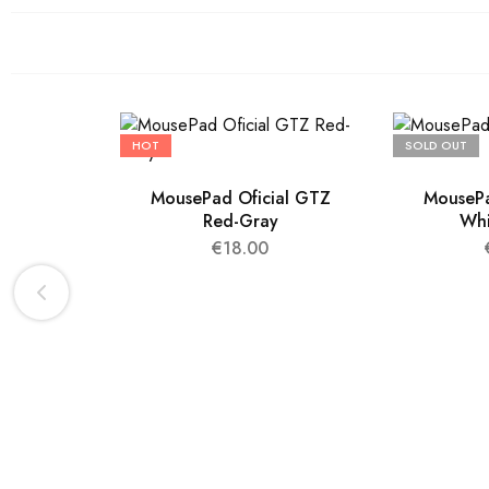
HOT
SOLD OUT
MousePad Oficial GTZ
MousePa
Red-Gray
Whi
€
18.00