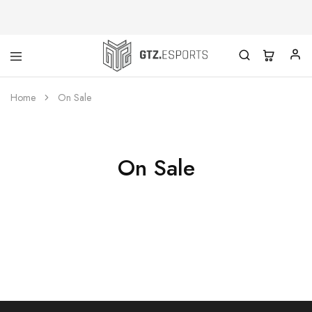
GTZ
Esports
Home
On Sale
On Sale